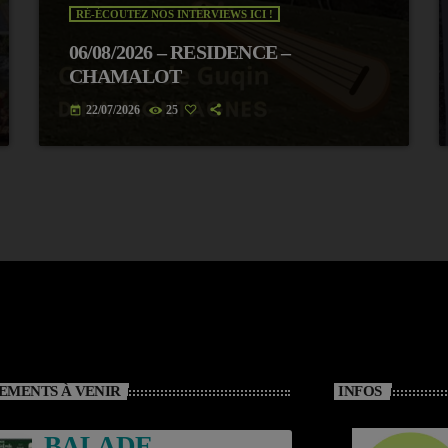
RÉ-ÉCOUTEZ NOS INTERVIEWS ICI !
06/08/2026 – RESIDENCE –
CHAMALOT
22/07/2026
25
today
EMENTS À VENIR
INFOS
BALADE