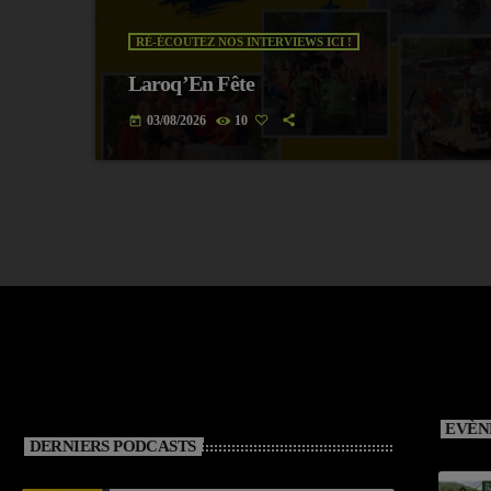
RÉ-ÉCOUTEZ NOS INTERVIEWS ICI !
Laroq’En Fête
03/08/2026
10
today
EVÈN
DERNIERS PODCASTS