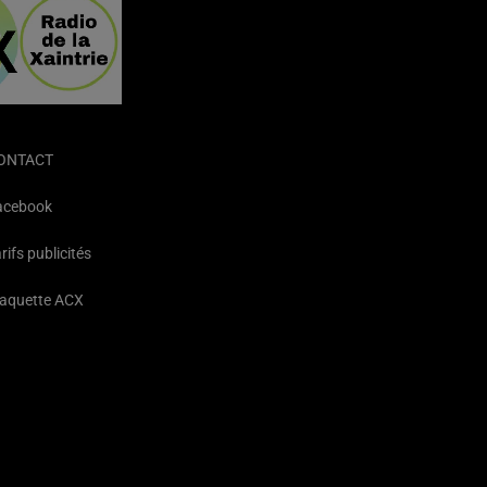
ONTACT
acebook
rifs publicités
laquette ACX