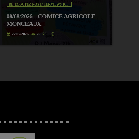
RÉ-ÉCOUTEZ NOS INTERVIEWS ICI !
08/08/2026 – COMICE AGRICOLE –
MONCEAUX
22/07/2026
75
today