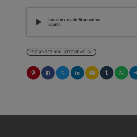
play_arrow
Les chèvres de Branceilles
acxinfo
RÉ-ÉCOUTEZ NOS INTERVIEWS ICI !
email