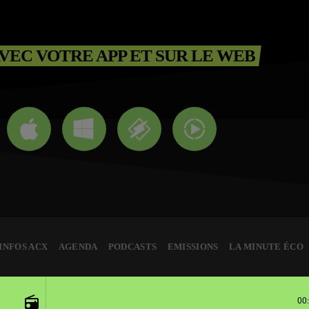
VEC VOTRE APP ET SUR LE WEB
INFOS ACX
AGENDA
PODCASTS
EMISSIONS
LA MINUTE ÉCO
radio
00