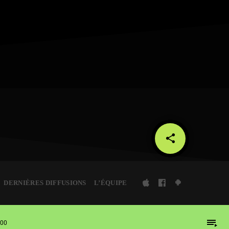
share
email
DERNIÈRES DIFFUSIONS
L’ÉQUIPE
playlist_play
:00