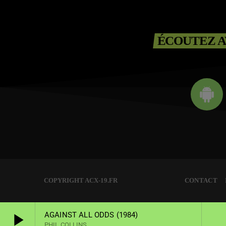
ÉCOUTEZ A
COPYRIGHT ACX-19.FR
CONTACT
play_arrow
AGAINST ALL ODDS (1984)
PHIL COLLINS