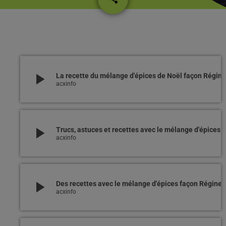
play_arrow
La recette du mélange d'épices de Noël façon Régine
acxinfo
play_arrow
Trucs, astuces et recettes avec le mélange d'épices
acxinfo
play_arrow
Des recettes avec le mélange d'épices façon Régine
acxinfo