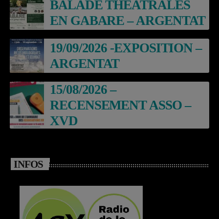
BALADE THEATRALES
EN GABARE – ARGENTAT
19/09/2026 -EXPOSITION –
ARGENTAT
15/08/2026 –
RECENSEMENT ASSO –
XVD
INFOS