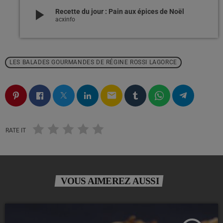
play_arrow
Recette du jour : Pain aux épices de Noël
acxinfo
LES BALADES GOURMANDES DE RÉGINE ROSSI LAGORCE
email
RATE IT
VOUS AIMEREZ AUSSI