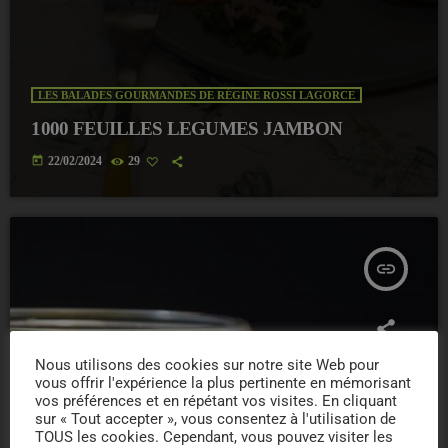
LES BALADES GOURMANDES DE RÉGINE ROSSI LAGORCE
1000 FEUILLES LEGUMES JAMBON
today
22/02/2024
29
insert_link
Nous utilisons des cookies sur notre site Web pour
vous offrir l'expérience la plus pertinente en mémorisant
vos préférences et en répétant vos visites. En cliquant
sur « Tout accepter », vous consentez à l'utilisation de
TOUS les cookies. Cependant, vous pouvez visiter les