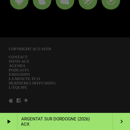
COPYRIGHT ACX-19.FR
CONTACT
INFOS ACX
AGENDA
PODCASTS
EMISSIONS
LA MINUTE ÉCO
DERNIÈRES DIFFUSIONS
L’ÉQUIPE
 LOCALE ARGENTAT SUR DORDOGNE (2026)
play_arrow
keyboard_arrow_right
ACX