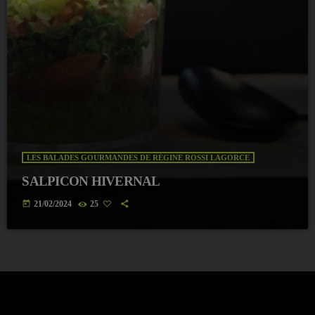
LES BALADES GOURMANDES DE RÉGINE ROSSI LAGORCE
SALPICON HIVERNAL
today
21/02/2024
25