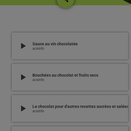
play_arrow
Sauce au vin chocolatée
acxinfo
play_arrow
Bouchées au chocolat et fruits secs
acxinfo
play_arrow
Le chocolat pour d'autres recettes sucrées et salées
acxinfo