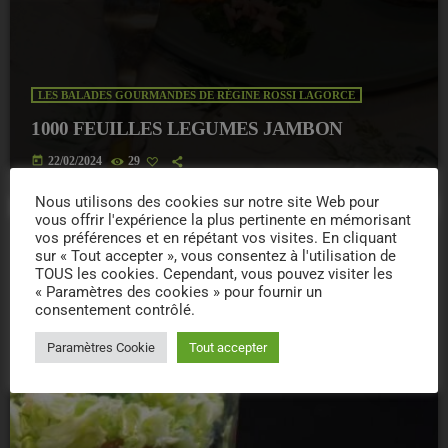
LES BALADES GOURMANDES DE RÉGINE ROSSI LAGORCE
1000 FEUILLES LEGUMES JAMBON
today
22/02/2024
29
Nous utilisons des cookies sur notre site Web pour
vous offrir l'expérience la plus pertinente en mémorisant
vos préférences et en répétant vos visites. En cliquant
sur « Tout accepter », vous consentez à l'utilisation de
insert_link
TOUS les cookies. Cependant, vous pouvez visiter les
« Paramètres des cookies » pour fournir un
consentement contrôlé.
Paramètres Cookie
Tout accepter