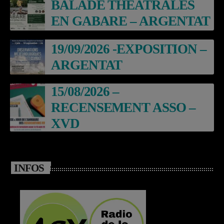
BALADE THEATRALES
EN GABARE – ARGENTAT
19/09/2026 -EXPOSITION –
ARGENTAT
15/08/2026 –
RECENSEMENT ASSO –
XVD
INFOS