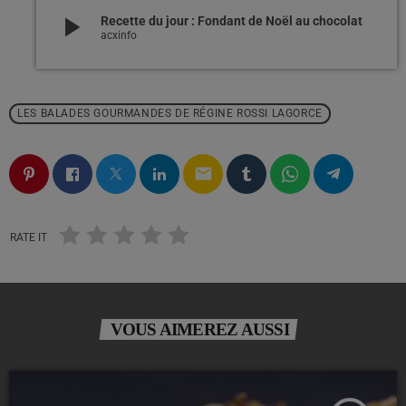
play_arrow
Recette du jour : Fondant de Noël au chocolat
acxinfo
LES BALADES GOURMANDES DE RÉGINE ROSSI LAGORCE
email
RATE IT
VOUS AIMEREZ AUSSI