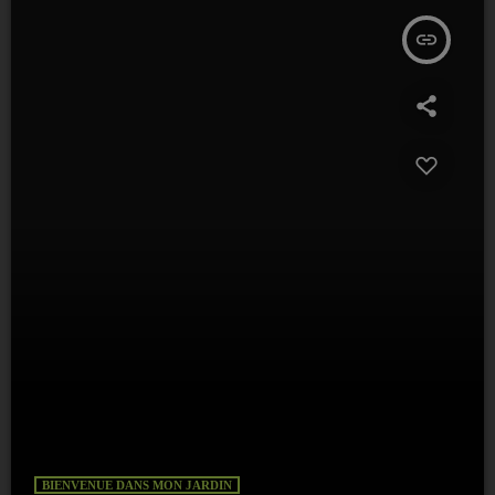
insert_link
BIENVENUE DANS MON JARDIN