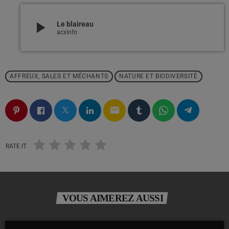
play_arrow
Le blaireau
acxinfo
AFFREUX, SALES ET MÉCHANTS
NATURE ET BIODIVERSITÉ
email
RATE IT
VOUS AIMEREZ AUSSI