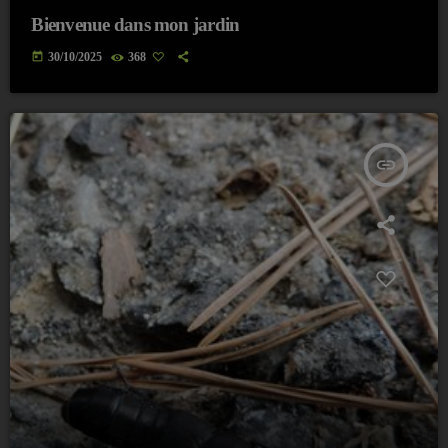
Bienvenue dans mon jardin
today
30/10/2025
368
insert_link