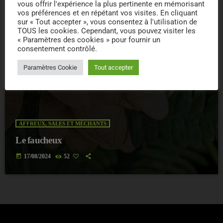
vous offrir l'expérience la plus pertinente en mémorisant
vos préférences et en répétant vos visites. En cliquant
sur « Tout accepter », vous consentez à l'utilisation de
TOUS les cookies. Cependant, vous pouvez visiter les
« Paramètres des cookies » pour fournir un
consentement contrôlé.
Paramètres Cookie
Tout accepter
AFFREUX, SALES ET MÉCHANTS
Le faucheux
today
17/08/2024
52