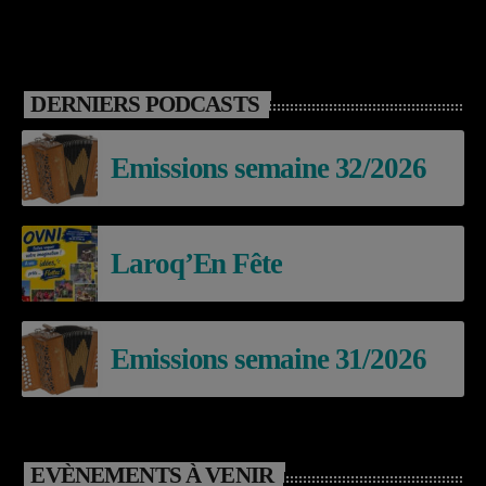
DERNIERS PODCASTS
Emissions semaine 32/2026
Laroq’En Fête
Emissions semaine 31/2026
EVÈNEMENTS À VENIR