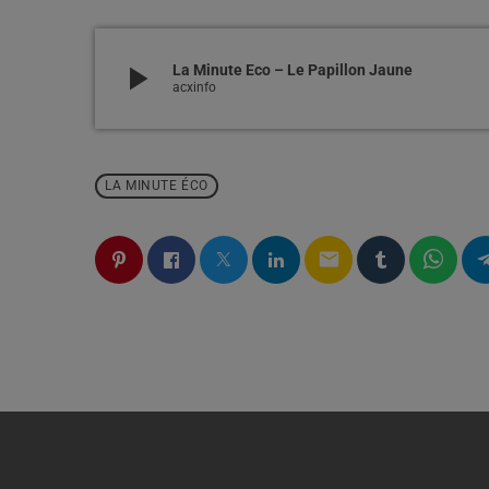
play_arrow
La Minute Eco – Le Papillon Jaune
acxinfo
LA MINUTE ÉCO
email