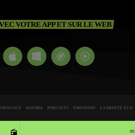
VEC VOTRE APP ET SUR LE WEB
INFOS ACX
AGENDA
PODCASTS
EMISSIONS
LA MINUTE ÉCO
INFO LOCALE MONCEAUX SUR DORDOGNE (2026)
radio
00