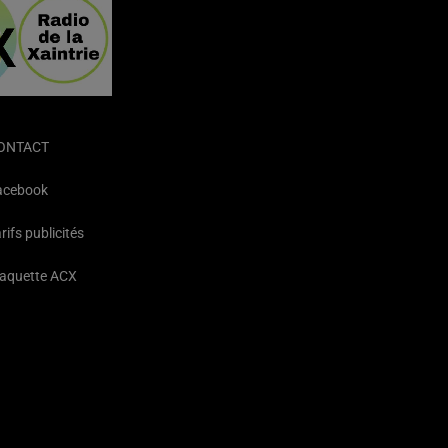
ONTACT
acebook
rifs publicités
laquette ACX