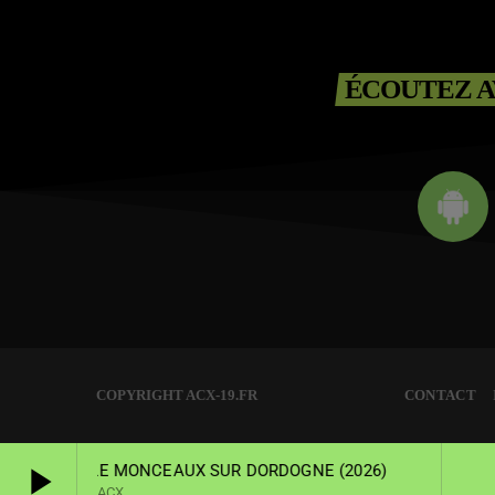
ÉCOUTEZ A
COPYRIGHT ACX-19.FR
CONTACT
play_arrow
O LOCALE MONCEAUX SUR DORDOGNE (2026)
ACX