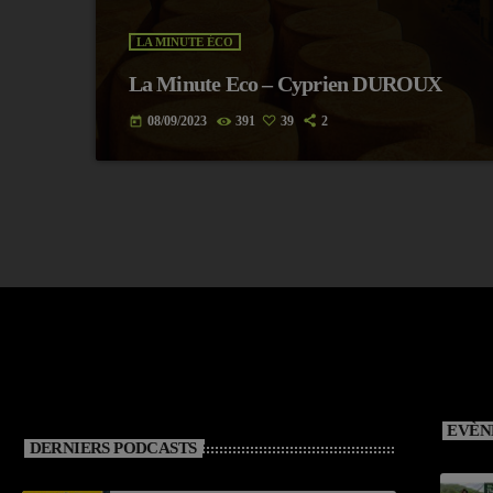
LA MINUTE ÉCO
La Minute Eco – Cyprien DUROUX
08/09/2023
391
39
2
today
EVÈN
DERNIERS PODCASTS