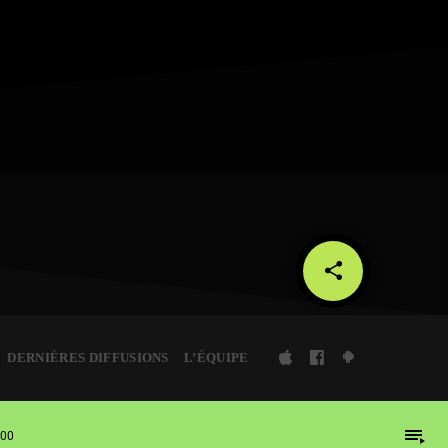
share
email
28
DERNIÈRES DIFFUSIONS
L’ÉQUIPE
playlist_play
:00