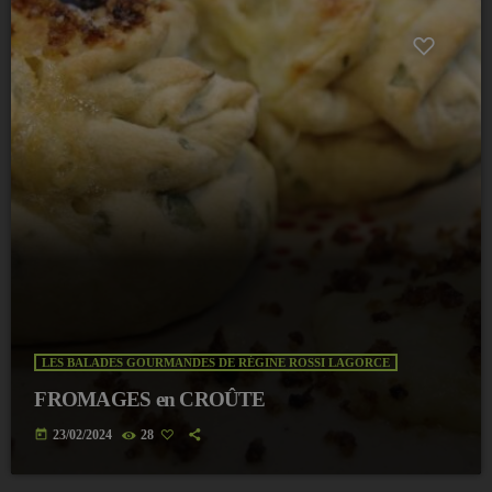
LES BALADES GOURMANDES DE RÉGINE ROSSI LAGORCE
FROMAGES en CROÛTE
today
23/02/2024
28