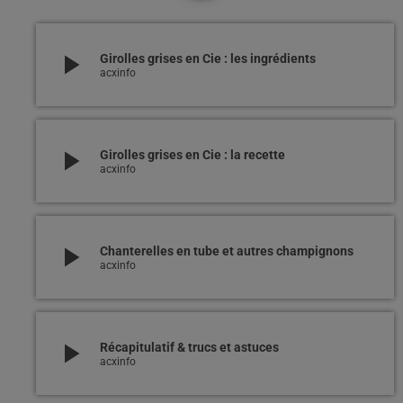
play_arrow
Girolles grises en Cie : les ingrédients
acxinfo
play_arrow
Girolles grises en Cie : la recette
acxinfo
play_arrow
Chanterelles en tube et autres champignons
acxinfo
play_arrow
Récapitulatif & trucs et astuces
acxinfo