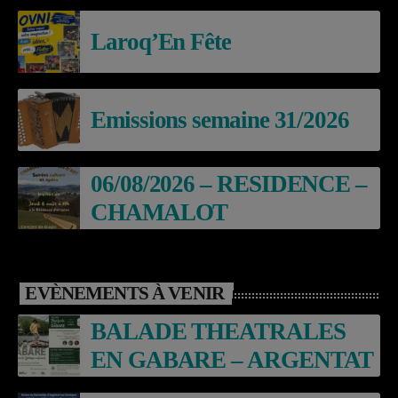
Laroq’En Fête
Emissions semaine 31/2026
06/08/2026 – RESIDENCE –
CHAMALOT
EVÈNEMENTS À VENIR
BALADE THEATRALES
EN GABARE – ARGENTAT