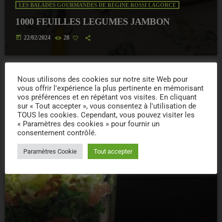
LES BALADES GOURMANDES DE RÉGINE ROSSI LAGORCE
1000 FEUILLES LEGUMES JAMBON
today
22/02/2024
28
Nous utilisons des cookies sur notre site Web pour
vous offrir l'expérience la plus pertinente en mémorisant
insert_link
vos préférences et en répétant vos visites. En cliquant
sur « Tout accepter », vous consentez à l'utilisation de
TOUS les cookies. Cependant, vous pouvez visiter les
« Paramètres des cookies » pour fournir un
consentement contrôlé.
Paramètres Cookie
Tout accepter