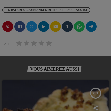
LES BALADES GOURMANDES DE RÉGINE ROSSI LAGORCE
email
RATE IT
VOUS AIMEREZ AUSSI
insert_link