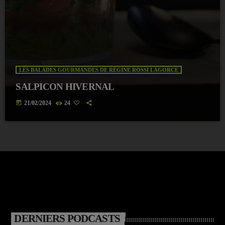
LES BALADES GOURMANDES DE RÉGINE ROSSI LAGORCE
SALPICON HIVERNAL
today
21/02/2024
24
DERNIERS PODCASTS