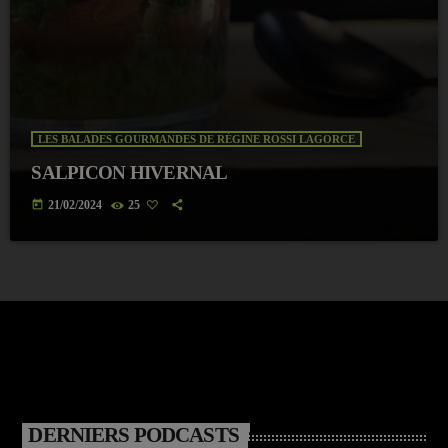
LES BALADES GOURMANDES DE RÉGINE ROSSI LAGORCE
SALPICON HIVERNAL
today
21/02/2024
25
DERNIERS PODCASTS