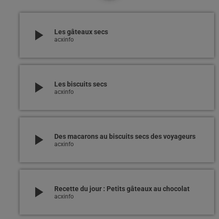
play_arrow
Les gâteaux secs
acxinfo
play_arrow
Les biscuits secs
acxinfo
play_arrow
Des macarons au biscuits secs des voyageurs
acxinfo
play_arrow
Recette du jour : Petits gâteaux au chocolat
acxinfo