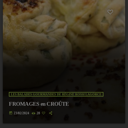
LES BALADES GOURMANDES DE RÉGINE ROSSI LAGORCE
FROMAGES en CROÛTE
today
23/02/2024
28