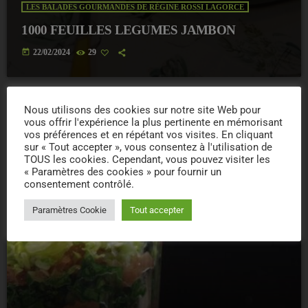
LES BALADES GOURMANDES DE RÉGINE ROSSI LAGORCE
1000 FEUILLES LEGUMES JAMBON
today
22/02/2024
29
Nous utilisons des cookies sur notre site Web pour
vous offrir l'expérience la plus pertinente en mémorisant
insert_link
vos préférences et en répétant vos visites. En cliquant
sur « Tout accepter », vous consentez à l'utilisation de
TOUS les cookies. Cependant, vous pouvez visiter les
« Paramètres des cookies » pour fournir un
consentement contrôlé.
Paramètres Cookie
Tout accepter