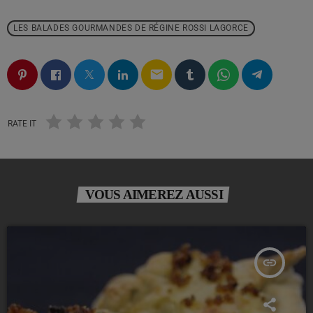
LES BALADES GOURMANDES DE RÉGINE ROSSI LAGORCE
email
RATE IT
VOUS AIMEREZ AUSSI
insert_link