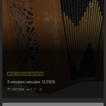
LES BOUTONS DE NACRE
Emissions semaine 31/2026
today
31/07/2026
2