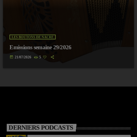
LES BOUTONS DE NACRE
Emissions semaine 29/2026
today
21/07/2026
5
DERNIERS PODCASTS