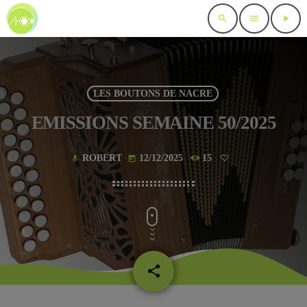
search
menu
play_arrow
LES BOUTONS DE NACRE
EMISSIONS SEMAINE 50/2025
ROBERT
12/12/2025
15
mic
today
share
email