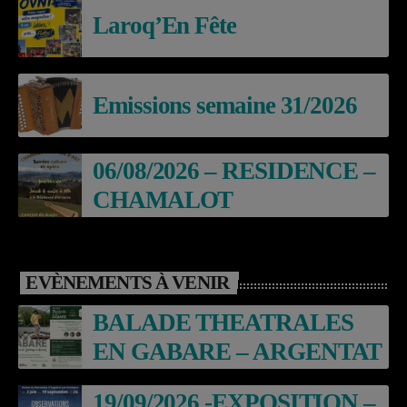
Laroq’En Fête
Emissions semaine 31/2026
06/08/2026 – RESIDENCE –
CHAMALOT
EVÈNEMENTS À VENIR
BALADE THEATRALES
EN GABARE – ARGENTAT
19/09/2026 -EXPOSITION –