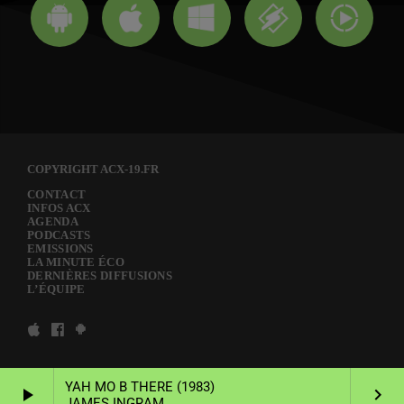
COPYRIGHT ACX-19.FR
CONTACT
INFOS ACX
AGENDA
PODCASTS
EMISSIONS
LA MINUTE ÉCO
DERNIÈRES DIFFUSIONS
L’ÉQUIPE
YAH MO B THERE (1983)
play_arrow
keyboard_arrow_right
JAMES INGRAM