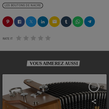
LES BOUTONS DE NACRE
email
RATE IT
VOUS AIMEREZ AUSSI
insert_link