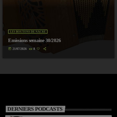
LES BOUTONS DE NACRE
Emissions semaine 30/2026
today
21/07/2026
8
DERNIERS PODCASTS