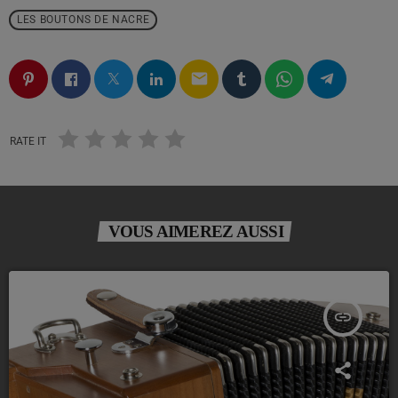
LES BOUTONS DE NACRE
email
RATE IT
VOUS AIMEREZ AUSSI
insert_link