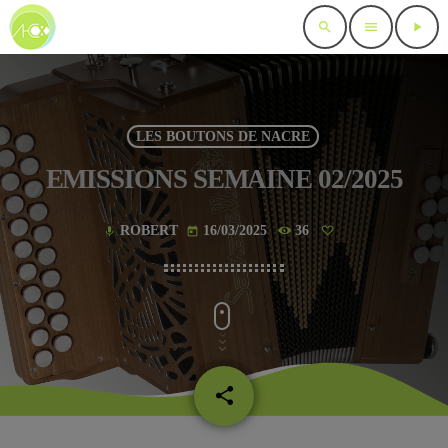
search
menu
play_arrow
LES BOUTONS DE NACRE
EMISSIONS SEMAINE 02/2025
ROBERT
16/03/2025
36
mic
today
share
email