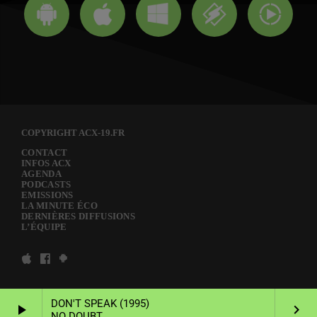
COPYRIGHT ACX-19.FR
CONTACT
INFOS ACX
AGENDA
PODCASTS
EMISSIONS
LA MINUTE ÉCO
DERNIÈRES DIFFUSIONS
L’ÉQUIPE
DON'T SPEAK (1995)
play_arrow
keyboard_arrow_right
NO DOUBT