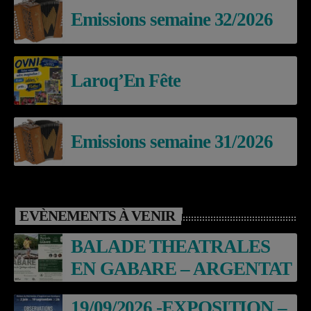
Emissions semaine 32/2026
Laroq’En Fête
Emissions semaine 31/2026
EVÈNEMENTS À VENIR
BALADE THEATRALES
EN GABARE – ARGENTAT
19/09/2026 -EXPOSITION –