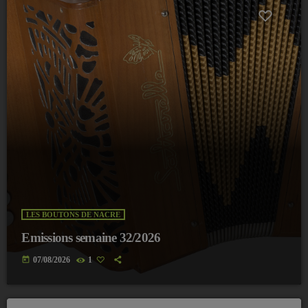
LES BOUTONS DE NACRE
Emissions semaine 32/2026
today
07/08/2026
1