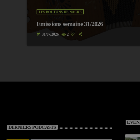
LES BOUTONS DE NACRE
Emissions semaine 31/2026
31/07/2026
2
today
EVÈN
DERNIERS PODCASTS