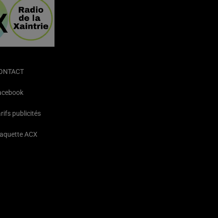
ONTACT
acebook
rifs publicités
laquette ACX