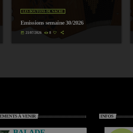
LES BOUTONS DE NACRE
Emissions semaine 30/2026
21/07/2026
8
today
EMENTS À VENIR
INFOS
BALADE