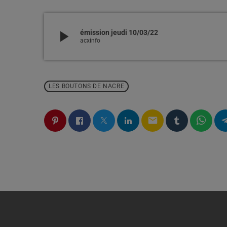
play_arrow
émission jeudi 10/03/22
acxinfo
LES BOUTONS DE NACRE
email