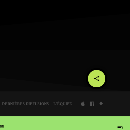
share
email
DERNIÈRES DIFFUSIONS
L’ÉQUIPE
playlist_play
:00