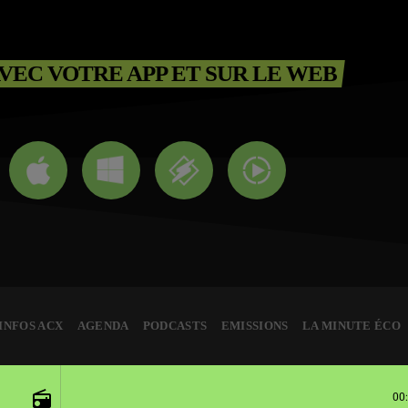
VEC VOTRE APP ET SUR LE WEB
INFOS ACX
AGENDA
PODCASTS
EMISSIONS
LA MINUTE ÉCO
T'S ALRIGHT (BABY'S COMING BACK) (1985)
radio
00