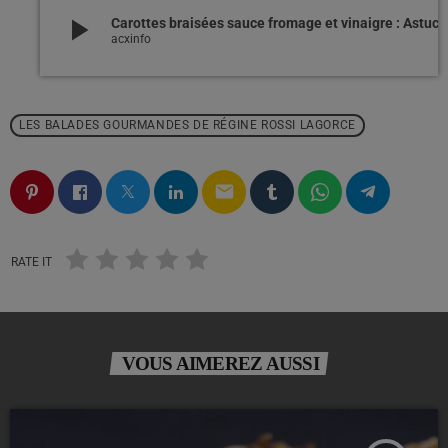
play_arrow
Carottes braisées sauce fromage et vinaigre : Astuces et récapi
acxinfo
LES BALADES GOURMANDES DE RÉGINE ROSSI LAGORCE
email
RATE IT
VOUS AIMEREZ AUSSI