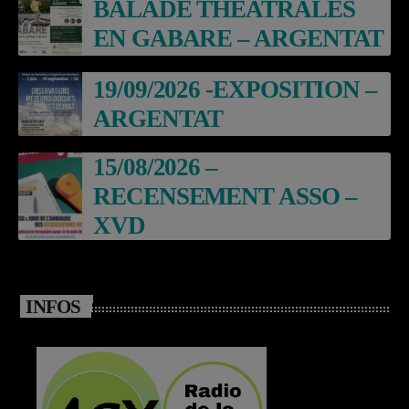
BALADE THEATRALES
EN GABARE – ARGENTAT
19/09/2026 -EXPOSITION –
ARGENTAT
15/08/2026 –
RECENSEMENT ASSO –
XVD
INFOS