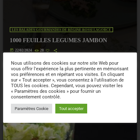
LES BALADES GOURMANDES DE RÉGINE ROSSI LAGORCE
1000 FEUILLES LEGUMES JAMBON
today
22/02/2024
28
Nous utilisons des cookies sur notre site Web pour
vous offrir l'expérience la plus pertinente en mémorisant
vos préférences et en répétant vos visites. En cliquant
sur « Tout accepter », vous consentez à l'utilisation de
insert_link
TOUS les cookies. Cependant, vous pouvez visiter les
« Paramètres des cookies » pour fournir un
consentement contrôlé.
Paramètres Cookie
Tout accepter