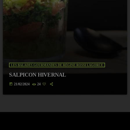
LES BALADES GOURMANDES DE RÉGINE ROSSI LAGORCE
SALPICON HIVERNAL
today
21/02/2024
24