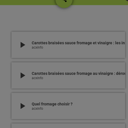
play_arrow
Carottes braisées sauce fromage et vinaigre : les ingrédients
acxinfo
play_arrow
Carottes braisées sauce fromage au 
acxinfo
play_arrow
Quel fromage choisir ?
acxinfo