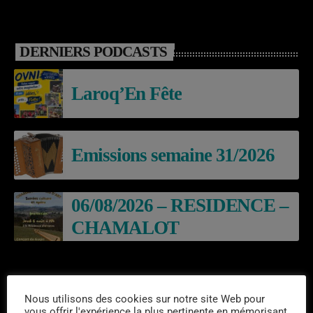
DERNIERS PODCASTS
Laroq’En Fête
Emissions semaine 31/2026
06/08/2026 – RESIDENCE –
CHAMALOT
EVÈNEMENTS À VENIR
Nous utilisons des cookies sur notre site Web pour
vous offrir l'expérience la plus pertinente en mémorisant