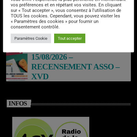
BALADE THEATRALES
vos préférences et en répétant vos visites. En cliquant
sur « Tout accepter », vous consentez à l'utilisation de
EN GABARE – ARGENTAT
TOUS les cookies. Cependant, vous pouvez visiter les
« Paramètres des cookies » pour fournir un
consentement contrôlé.
19/09/2026 -EXPOSITION –
Paramètres Cookie
Tout accepter
ARGENTAT
15/08/2026 –
RECENSEMENT ASSO –
XVD
INFOS