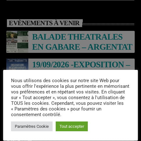
EVÈNEMENTS À VENIR
BALADE THEATRALES
EN GABARE – ARGENTAT
19/09/2026 -EXPOSITION –
ARGENTAT
Nous utilisons des cookies sur notre site Web pour
vous offrir l'expérience la plus pertinente en mémorisant
15/08/2026 –
vos préférences et en répétant vos visites. En cliquant
sur « Tout accepter », vous consentez à l'utilisation de
RECENSEMENT ASSO –
TOUS les cookies. Cependant, vous pouvez visiter les
« Paramètres des cookies » pour fournir un
XVD
consentement contrôlé.
Paramètres Cookie
Tout accepter
INFOS