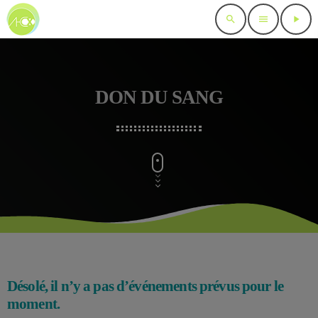
search
menu
play_arrow
DON DU SANG
Désolé, il n’y a pas d’événements prévus pour le
moment.