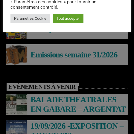
Emissions semaine 32/2026
« Paramètres des cookies » pour fournir un
consentement contrôlé.
Paramètres Cookie
Tout accepter
Laroq’En Fête
Emissions semaine 31/2026
EVÈNEMENTS À VENIR
BALADE THEATRALES
EN GABARE – ARGENTAT
19/09/2026 -EXPOSITION –