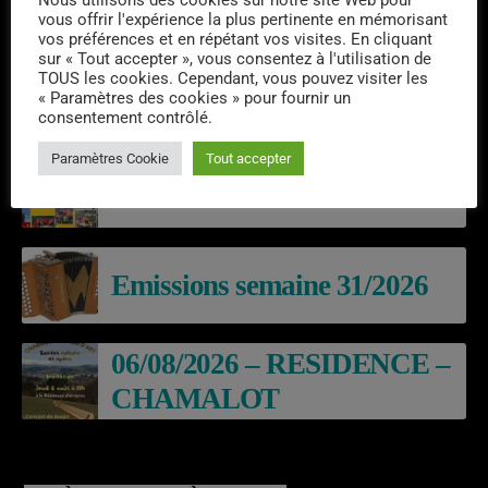
vous offrir l'expérience la plus pertinente en mémorisant
vos préférences et en répétant vos visites. En cliquant
sur « Tout accepter », vous consentez à l'utilisation de
TOUS les cookies. Cependant, vous pouvez visiter les
« Paramètres des cookies » pour fournir un
consentement contrôlé.
DERNIERS PODCASTS
Paramètres Cookie
Tout accepter
Laroq’En Fête
Emissions semaine 31/2026
06/08/2026 – RESIDENCE –
CHAMALOT