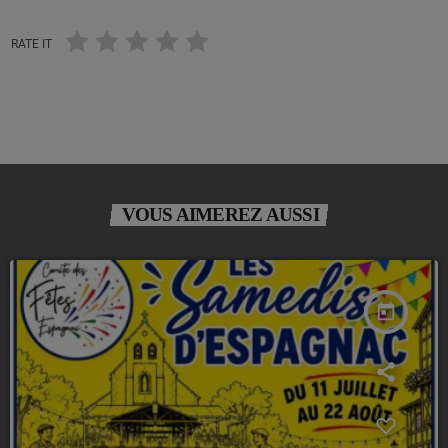
RATE IT
VOUS AIMEREZ AUSSI
today