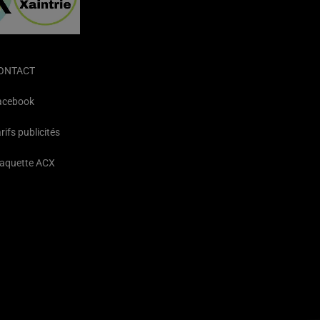
ONTACT
acebook
rifs publicités
laquette ACX