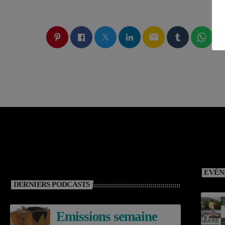
email
EVÈN
DERNIERS PODCASTS
Emissions semaine