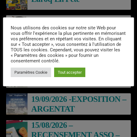
Emissions semaine 31/2026
Nous utilisons des cookies sur notre site Web pour
vous offrir l'expérience la plus pertinente en mémorisant
vos préférences et en répétant vos visites. En cliquant
sur « Tout accepter », vous consentez à l'utilisation de
TOUS les cookies. Cependant, vous pouvez visiter les
« Paramètres des cookies » pour fournir un
EVÈNEMENTS À VENIR
consentement contrôlé.
BALADE THEATRALES
Paramètres Cookie
Tout accepter
EN GABARE – ARGENTAT
19/09/2026 -EXPOSITION –
ARGENTAT
15/08/2026 –
RECENSEMENT ASSO –