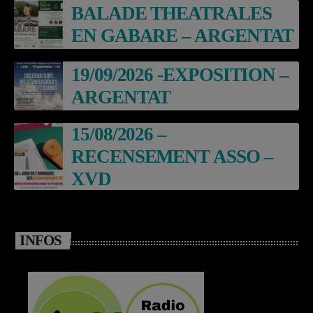
BALADE THEATRALES
EN GABARE – ARGENTAT
19/09/2026 -EXPOSITION –
ARGENTAT
15/08/2026 –
RECENSEMENT ASSO –
XVD
INFOS