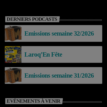
DERNIERS PODCASTS
Emissions semaine 32/2026
Laroq’En Fête
Emissions semaine 31/2026
EVÈNEMENTS À VENIR