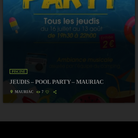
PISCINE
JEUDIS – POOL PARTY – MAURIAC
location_on
MAURIAC
7