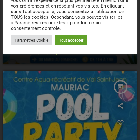
vous offrir l'expérience la plus pertinente en mémorisant
vos préférences et en répétant vos visites. En cliquant
sur « Tout accepter », vous consentez à l'utilisation de
TOUS les cookies. Cependant, vous pouvez visiter les
« Paramètres des cookies » pour fournir un
consentement contrôlé.
PISCINE
Paramètres Cookie
Tout accepter
ETE – CENTRE AQUA – MAURIAC
location_on
MAURIAC
6
today