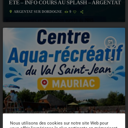
ETE – INFO COURS AU SPLASH – ARGENTAT
location_on
ARGENTAT SUR DORDOGNE
9
today
Nous utilisons des cookies sur notre site Web pour