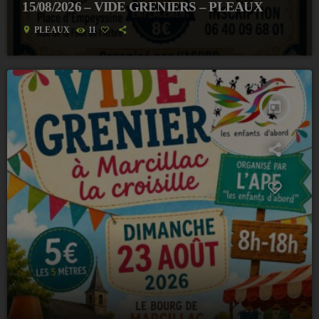
15/08/2026 – VIDE GRENIERS – PLEAUX
location_on
PLEAUX
11
today