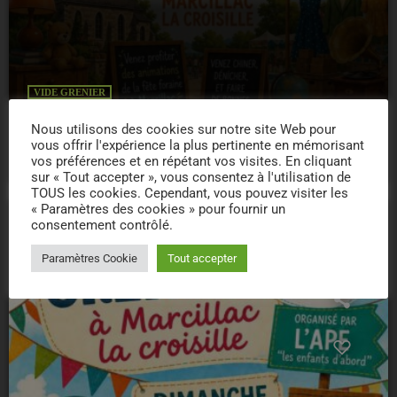
VIDE GRENIER
23/08/2026 – VIDE GRENIER – MARCILLAC
Nous utilisons des cookies sur notre site Web pour
vous offrir l'expérience la plus pertinente en mémorisant
location_on
MARCILLAC LA CROISILLE
5
vos préférences et en répétant vos visites. En cliquant
sur « Tout accepter », vous consentez à l'utilisation de
TOUS les cookies. Cependant, vous pouvez visiter les
« Paramètres des cookies » pour fournir un
consentement contrôlé.
today
Paramètres Cookie
Tout accepter