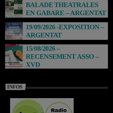
BALADE THEATRALES
EN GABARE – ARGENTAT
19/09/2026 -EXPOSITION –
ARGENTAT
15/08/2026 –
RECENSEMENT ASSO –
XVD
INFOS