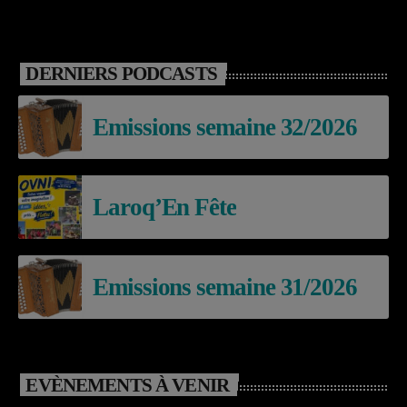
DERNIERS PODCASTS
Emissions semaine 32/2026
Laroq’En Fête
Emissions semaine 31/2026
EVÈNEMENTS À VENIR