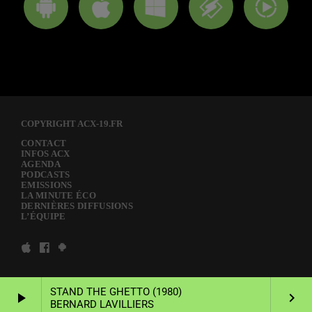
COPYRIGHT ACX-19.FR
CONTACT
INFOS ACX
AGENDA
PODCASTS
EMISSIONS
LA MINUTE ÉCO
DERNIÈRES DIFFUSIONS
L’ÉQUIPE
STAND THE GHETTO (1980)
play_arrow
keyboard_arrow_right
BERNARD LAVILLIERS