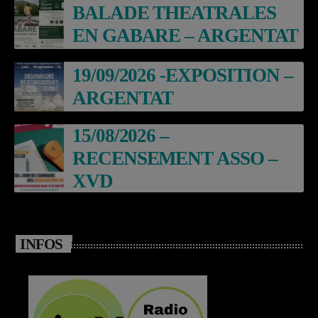
BALADE THEATRALES
EN GABARE – ARGENTAT
19/09/2026 -EXPOSITION –
ARGENTAT
15/08/2026 –
RECENSEMENT ASSO –
XVD
INFOS