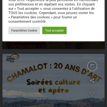
vous offrir l'expérience la plus pertinente en mémorisant
vos préférences et en répétant vos visites. En cliquant
sur « Tout accepter », vous consentez à l'utilisation de
TOUS les cookies. Cependant, vous pouvez visiter les
« Paramètres des cookies » pour fournir un
consentement contrôlé.
CONCERT
Paramètres Cookie
Tout accepter
06/08/2026 – CONCERTS – MARCILLAC
location_on
MARCILLAC LA CROISILLE
6
today