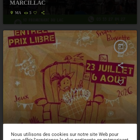
MARCILLAC
location_on
MA
5
today
Nous utilisons des cookies sur notre site Web pour