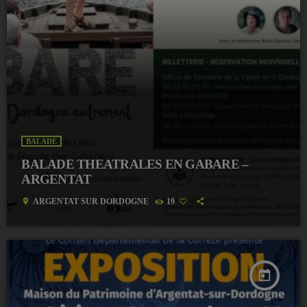
BALADE
BALADE THEATRALES EN GABARE –
ARGENTAT
location_on
ARGENTAT SUR DORDOGNE
19
today