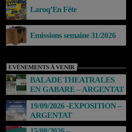
Laroq’En Fête
Emissions semaine 31/2026
EVÈNEMENTS À VENIR
BALADE THEATRALES
EN GABARE – ARGENTAT
19/09/2026 -EXPOSITION –
ARGENTAT
15/08/2026 –