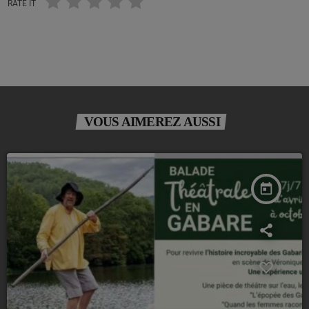
RATE IT
VOUS AIMEREZ AUSSI
today