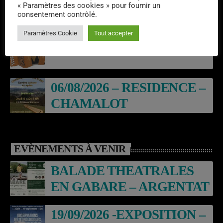
Laroq’En Fête
« Paramètres des cookies » pour fournir un
consentement contrôlé.
Paramètres Cookie
Tout accepter
Emissions semaine 31/2026
06/08/2026 – RESIDENCE –
CHAMALOT
EVÈNEMENTS À VENIR
BALADE THEATRALES
EN GABARE – ARGENTAT
19/09/2026 -EXPOSITION –