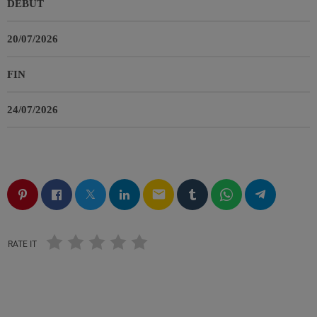
DÉBUT
20/07/2026
FIN
24/07/2026
email
RATE IT