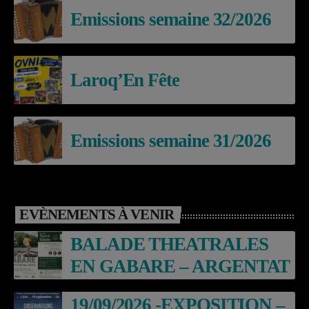
Emissions semaine 32/2026
Laroq’En Fête
Emissions semaine 31/2026
EVÈNEMENTS À VENIR
BALADE THEATRALES
EN GABARE – ARGENTAT
19/09/2026 -EXPOSITION –