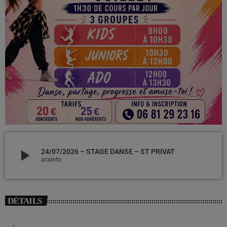
play_arrow
24/07/2026 – STAGE DANSE – ST PRIVAT
acxinfo
DÉTAILS