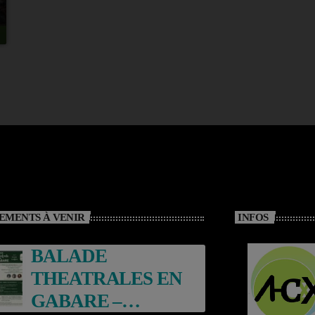
EMENTS À VENIR
INFOS
BALADE
THEATRALES EN
GABARE –