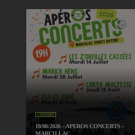
today
CONCERT
18/08/2026 – APEROS CONCERTS –
MARCILLAC