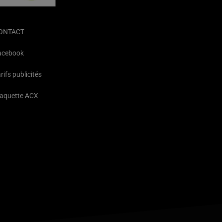
ONTACT
acebook
rifs publicités
laquette ACX