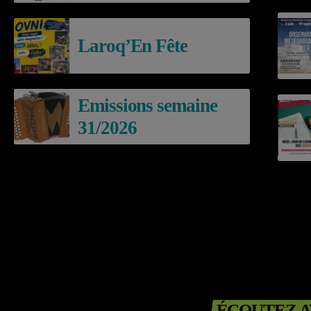
Laroq’En Fête
Emissions semaine
31/2026
ÉCOUTEZ A