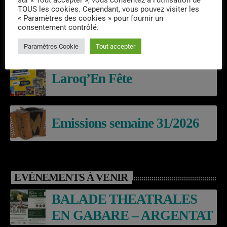
sur « Tout accepter », vous consentez à l'utilisation de
DERNIERS PODCASTS
TOUS les cookies. Cependant, vous pouvez visiter les
« Paramètres des cookies » pour fournir un
consentement contrôlé.
Emissions semaine 32/2026
Paramètres Cookie
Tout accepter
Laroq’En Fête
Emissions semaine 31/2026
EVÈNEMENTS À VENIR
BALADE THEATRALES
EN GABARE – ARGENTAT