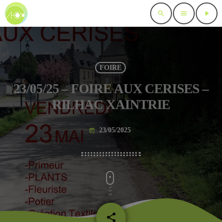
search
menu
play_arrow
FOIRE
23/05/25 – FOIRE AUX CERISES –
RILHAC XAINTRIE
23/05/2025
today
share
email