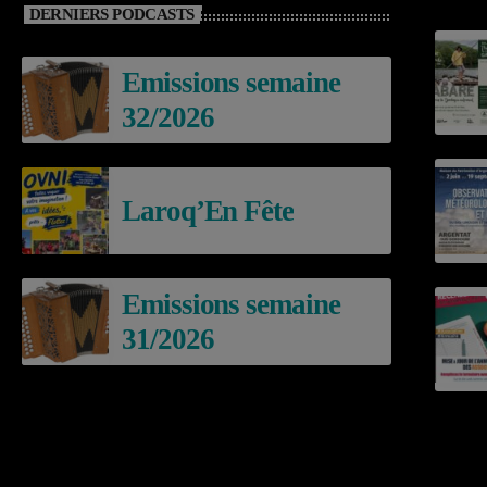
DERNIERS PODCASTS
Emissions semaine
32/2026
Laroq’En Fête
Emissions semaine
31/2026