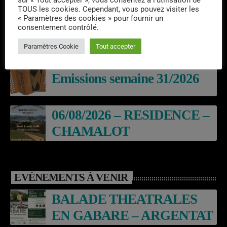
sur « Tout accepter », vous consentez à l'utilisation de
DERNIERS PODCASTS
TOUS les cookies. Cependant, vous pouvez visiter les
« Paramètres des cookies » pour fournir un
consentement contrôlé.
Laroq’En Fête
Paramètres Cookie
Tout accepter
Emissions semaine 31/2026
06/08/2026 – RESIDENCE –
CHAMALOT
EVÈNEMENTS À VENIR
BALADE THEATRALES
EN GABARE – ARGENTAT