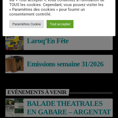
sur « Tout accepter », vous consentez à l'utilisation de
DERNIERS PODCASTS
TOUS les cookies. Cependant, vous pouvez visiter les
« Paramètres des cookies » pour fournir un
consentement contrôlé.
Emissions semaine 32/2026
Paramètres Cookie
Tout accepter
Laroq’En Fête
Emissions semaine 31/2026
EVÈNEMENTS À VENIR
BALADE THEATRALES
EN GABARE – ARGENTAT