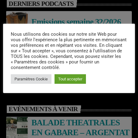
DERNIERS PODCASTS
Emissions semaine 32/2026
Nous utilisons des cookies sur notre site Web pour
vous offrir l'expérience la plus pertinente en mémorisant
vos préférences et en répétant vos visites. En cliquant
Laroq’En Fête
sur « Tout accepter », vous consentez à l'utilisation de
TOUS les cookies. Cependant, vous pouvez visiter les
« Paramètres des cookies » pour fournir un
consentement contrôlé.
Emissions semaine 31/2026
Paramètres Cookie
Tout accepter
EVÈNEMENTS À VENIR
BALADE THEATRALES
EN GABARE – ARGENTAT