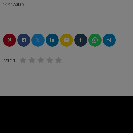
16/11/2025
email
RATE IT