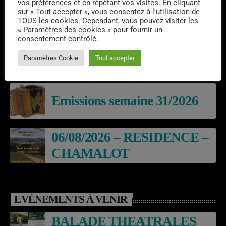
vos préférences et en répétant vos visites. En cliquant
sur « Tout accepter », vous consentez à l'utilisation de
TOUS les cookies. Cependant, vous pouvez visiter les
DERNIERS PODCASTS
« Paramètres des cookies » pour fournir un
consentement contrôlé.
Laroq’En Fête
Paramètres Cookie
Tout accepter
Emissions semaine 31/2026
06/08/2026 – RESIDENCE –
CHAMALOT
EVÈNEMENTS À VENIR
BALADE THEATRALES