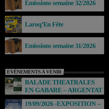
Emissions semaine 32/2026
Laroq’En Fête
Emissions semaine 31/2026
EVÈNEMENTS À VENIR
BALADE THEATRALES
EN GABARE – ARGENTAT
19/09/2026 -EXPOSITION –