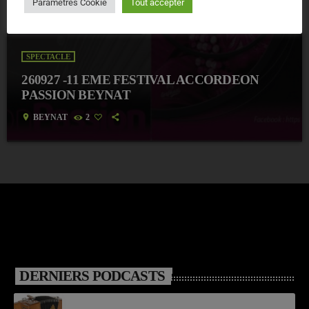
Paramètres Cookie
Tout accepter
SPECTACLE
260927 -11 EME FESTIVAL ACCORDEON
PASSION BEYNAT
location_on
BEYNAT
2
DERNIERS PODCASTS