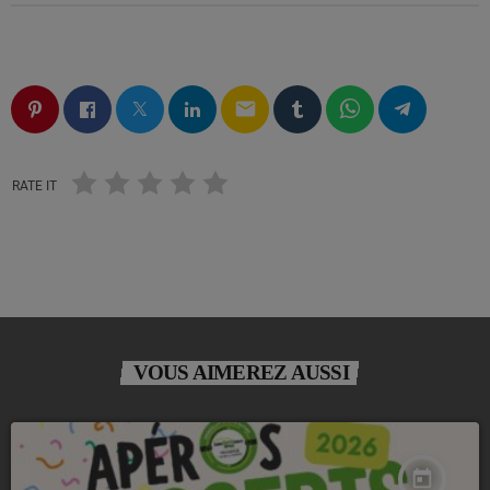
email
RATE IT
VOUS AIMEREZ AUSSI
today