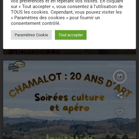
vos préférences et en répétant vos visites. En cliquant
sur « Tout accepter », vous consentez à l'utilisation de
TOUS les cookies. Cependant, vous pouvez visiter les
« Paramètres des cookies » pour fournir un
consentement contrôlé.
CONCERT
06/08/2026 – CONCERTS – MARCILLAC
Paramètres Cookie
Tout accepter
location_on
MARCILLAC LA CROISILLE
6
today