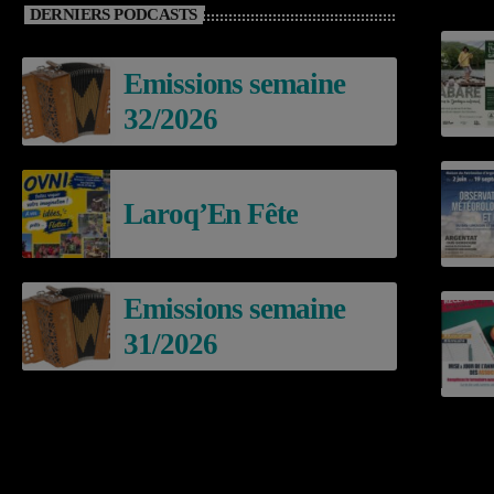
DERNIERS PODCASTS
Emissions semaine
32/2026
Laroq’En Fête
Emissions semaine
31/2026