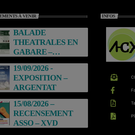
EMENTS À VENIR
INFOS
BALADE
THEATRALES EN
GABARE –
ARGENTAT
19/09/2026 -
EXPOSITION –
C
ARGENTAT
F
15/08/2026 –
Ta
RECENSEMENT
P
ASSO – XVD