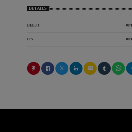
DÉTAILS
DÉBUT
08/
FIN
08/
email