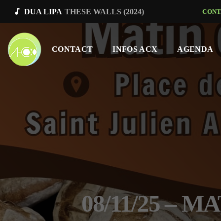
music_note
DUA LIPA
THESE WALLS (2024)
CONT
CONTACT
INFOS ACX
AGENDA
08/11/25 – 