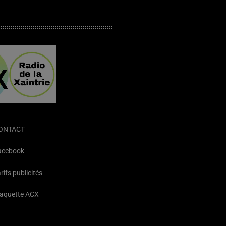
ONTACT
acebook
rifs publicités
laquette ACX