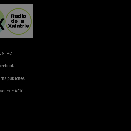
ONTACT
acebook
rifs publicités
laquette ACX