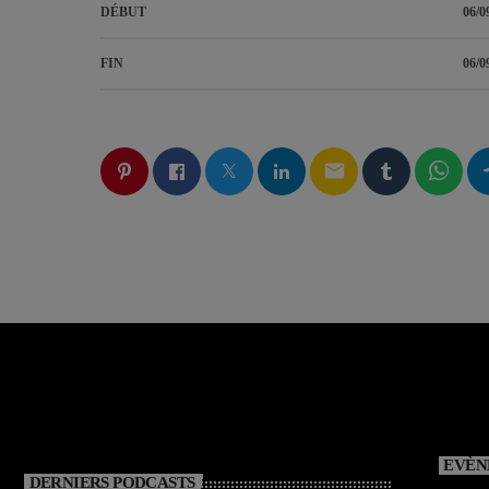
DÉBUT
06/0
FIN
06/0
email
EVÈN
DERNIERS PODCASTS