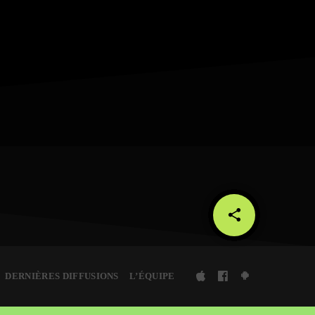
share
email
DERNIÈRES DIFFUSIONS
L’ÉQUIPE