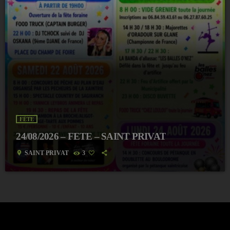
FÊTE
24/08/2026 – FETE – SAINT PRIVAT
location_on
SAINT PRIVAT
3