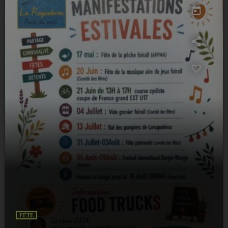
today
FÊTE