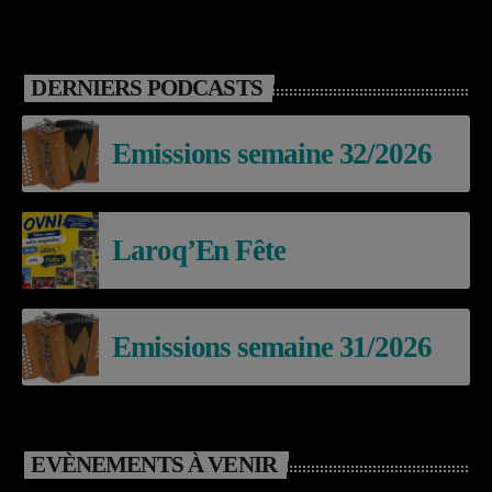
DERNIERS PODCASTS
Emissions semaine 32/2026
Laroq’En Fête
Emissions semaine 31/2026
EVÈNEMENTS À VENIR