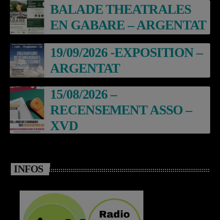
BALADE THEATRALES
EN GABARE – ARGENTAT
19/09/2026 -EXPOSITION –
ARGENTAT
15/08/2026 –
RECENSEMENT ASSO –
XVD
INFOS