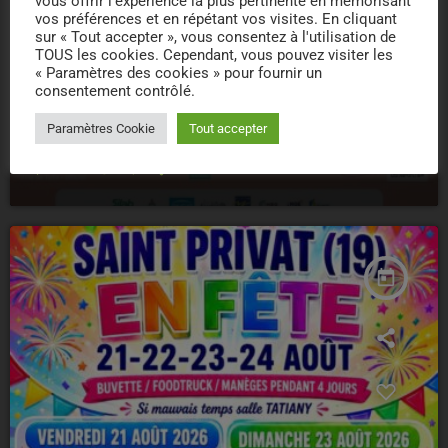
vous offrir l'expérience la plus pertinente en mémorisant
vos préférences et en répétant vos visites. En cliquant
sur « Tout accepter », vous consentez à l'utilisation de
TOUS les cookies. Cependant, vous pouvez visiter les
« Paramètres des cookies » pour fournir un
FÊTE
consentement contrôlé.
JEUDIS – CONCERTS CATHE TRECH –
Paramètres Cookie
Tout accepter
TULLE
location_on
TULLE
7
today