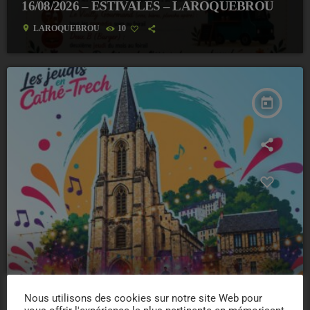
16/08/2026 – ESTIVALES – LAROQUEBROU
location_on
LAROQUEBROU
10
today
Nous utilisons des cookies sur notre site Web pour