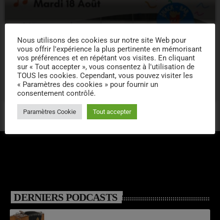
Nous utilisons des cookies sur notre site Web pour
CONCERT
vous offrir l'expérience la plus pertinente en mémorisant
18/08/2026 – APEROS CONCERTS –
vos préférences et en répétant vos visites. En cliquant
sur « Tout accepter », vous consentez à l'utilisation de
MARCILLAC
TOUS les cookies. Cependant, vous pouvez visiter les
« Paramètres des cookies » pour fournir un
location_on
MA
5
consentement contrôlé.
Paramètres Cookie
Tout accepter
DERNIERS PODCASTS