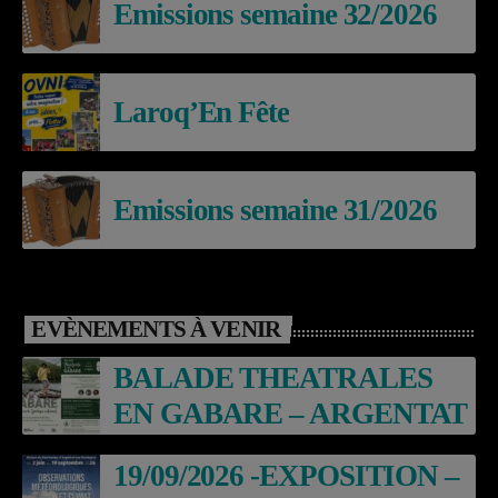
Emissions semaine 32/2026
Laroq’En Fête
Emissions semaine 31/2026
EVÈNEMENTS À VENIR
BALADE THEATRALES
EN GABARE – ARGENTAT
19/09/2026 -EXPOSITION –