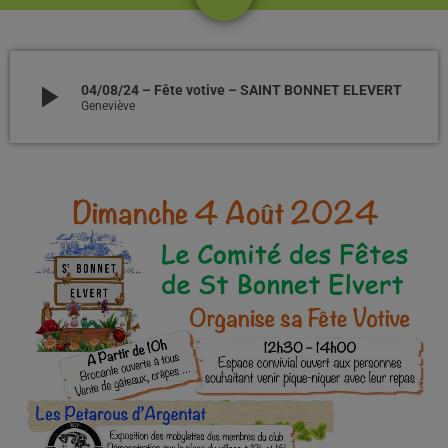
6
play_arrow
04/08/24 – Fête votive – SAINT BONNET ELEVERT
Geneviève