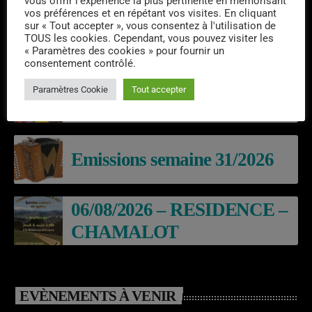
vous offrir l'expérience la plus pertinente en mémorisant
vos préférences et en répétant vos visites. En cliquant
sur « Tout accepter », vous consentez à l'utilisation de
TOUS les cookies. Cependant, vous pouvez visiter les
« Paramètres des cookies » pour fournir un
DERNIERS PODCASTS
consentement contrôlé.
Paramètres Cookie
Tout accepter
Laroq’En Fête
Emissions semaine 31/2026
06/08/2026 – RESIDENCE –
CHAMALOT
EVÈNEMENTS À VENIR