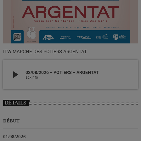
ITW MARCHE DES POTIERS ARGENTAT
play_arrow
02/08/2026 – POTIERS – ARGENTAT
acxinfo
DÉTAILS
DÉBUT
01/08/2026