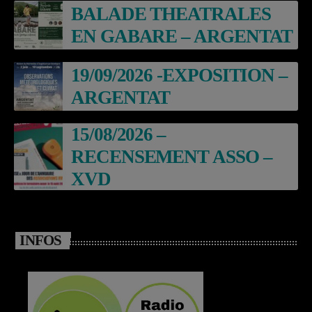
BALADE THEATRALES
EN GABARE – ARGENTAT
19/09/2026 -EXPOSITION –
ARGENTAT
15/08/2026 –
RECENSEMENT ASSO –
XVD
INFOS