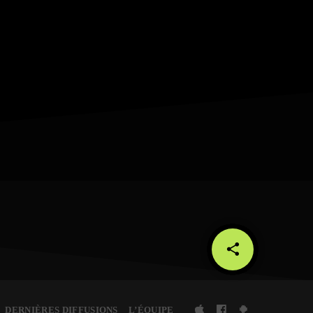
share
email
DERNIÈRES DIFFUSIONS
L’ÉQUIPE