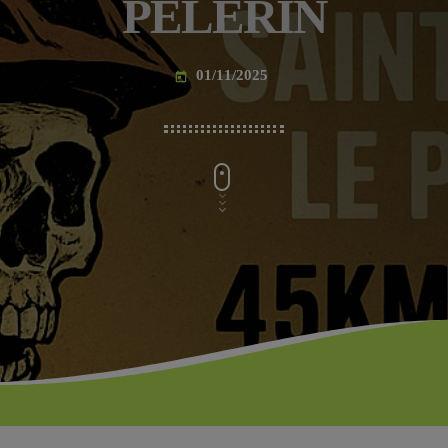
PELERIN
01/11/2025
today