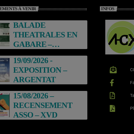
EMENTS À VENIR
INFOS
BALADE
THEATRALES EN
GABARE –
ARGENTAT
19/09/2026 -
EXPOSITION –
C
ARGENTAT
F
15/08/2026 –
Ta
RECENSEMENT
P
ASSO – XVD