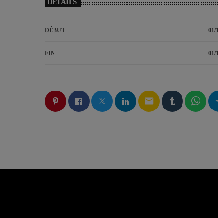
DÉTAILS
DÉBUT
01/
FIN
01/
email