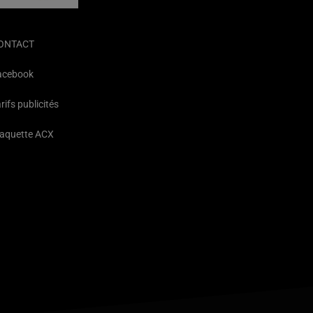
ONTACT
acebook
rifs publicités
laquette ACX