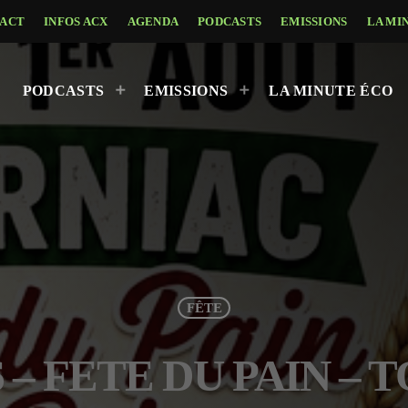
ACT
INFOS ACX
AGENDA
PODCASTS
EMISSIONS
LA MI
PODCASTS
EMISSIONS
LA MINUTE ÉCO
FÊTE
26 – FETE DU PAIN –