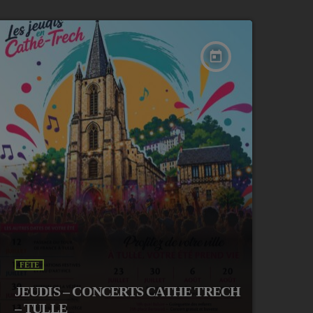
today
FÊTE
JEUDIS – CONCERTS CATHE TRECH
– TULLE