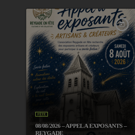
today
FÊTE
08/08/2026 – APPEL A EXPOSANTS –
REYGADE