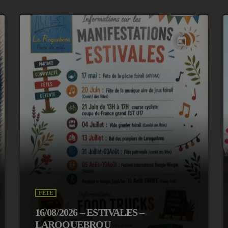
today
FÊTE
16/08/2026 – ESTIVALES –
LAROQUEBROU