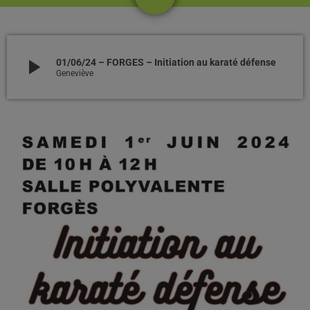
play_arrow
01/06/24 – FORGES – Initiation au karaté défense
Geneviève