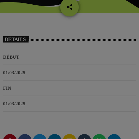
share
email
DÉTAILS
DÉBUT
01/03/2025
FIN
01/03/2025