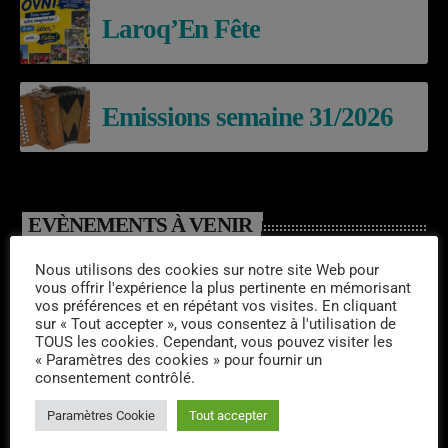
Laroq’En Fête
Emissions semaine 31/2026
EVÈNEMENTS À VENIR
BALADE THEATRALES
Nous utilisons des cookies sur notre site Web pour
vous offrir l'expérience la plus pertinente en mémorisant
EN GABARE – ARGENTAT
vos préférences et en répétant vos visites. En cliquant
sur « Tout accepter », vous consentez à l'utilisation de
TOUS les cookies. Cependant, vous pouvez visiter les
19/09/2026 -EXPOSITION –
« Paramètres des cookies » pour fournir un
consentement contrôlé.
ARGENTAT
Paramètres Cookie
Tout accepter
15/08/2026 –